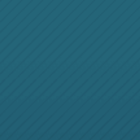
pa视讯游戏官网
PA video Outstanding Artwork
UI设计
游戏策划