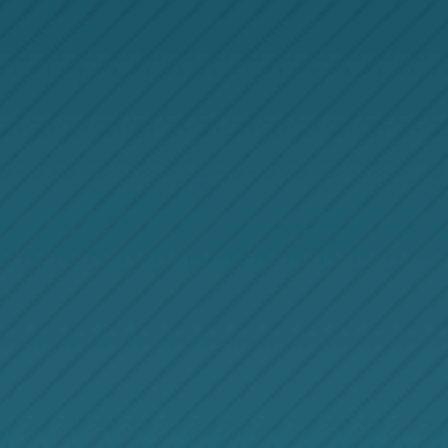
PA视讯成立17年来，用心
业，成为游戏培训行业品质标
于PA视讯游戏学校毕业的
如王者荣耀、英雄联盟、DOTA2
英雄、绝地求生(PUBG)、FC