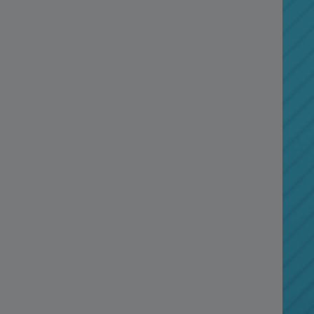
游戏原画
游戏3D